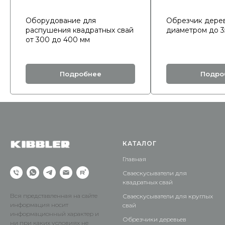
Оборудование для
Обрезчик дере
распушения квадратных свай
диаметром до 3
от 300 до 400 мм
Подробнее
Подро
КАТАЛОГ
Главная
Сваескусыватели для
квадратных свай
Вся представленная на сайте
Сваескусыватели для круглых
информация носит
свай
информационный характер и
Обрезчики деревьев
ни при каких условиях не